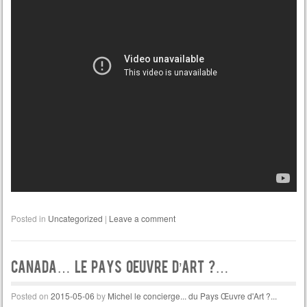
Posted in
Uncategorized
|
Leave a comment
Canada… Le Pays Oeuvre d’Art ?…
Posted on
2015-05-06
by
Michel le concierge... du Pays Œuvre d'Art ?...