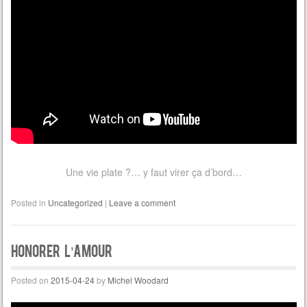
Une vie plate ?… y faut virer ça d’bord…
Posted in
Uncategorized
|
Leave a comment
Honorer l’Amour
Posted on
2015-04-24
by
Michel Woodard