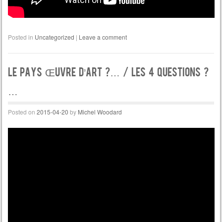
Posted in
Uncategorized
|
Leave a comment
Le Pays Œuvre d’Art ?… / les 4 questions ?
…
Posted on
2015-04-20
by
Michel Woodard