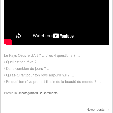
Le Pays Oeuvre d’Art ? … / les 4 questions ? …
/ Quel est ton rêve ? …
/ Dans combien de jours ? …
/ Qu’as-tu fait pour ton rêve aujourd’hui ? …
/ En quoi ton rêve prend-t-il soin de la beauté du monde ? …
Posted in
Uncategorized
|
2 Comments
Newer posts
→