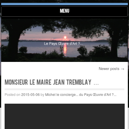
Menu
Skip to content
Newer posts
→
Post navigation
Monsieur le Maire Jean Tremblay …
Posted on
2015-05-06
by
Michel le concierge... du Pays Œuvre d'Art ?...