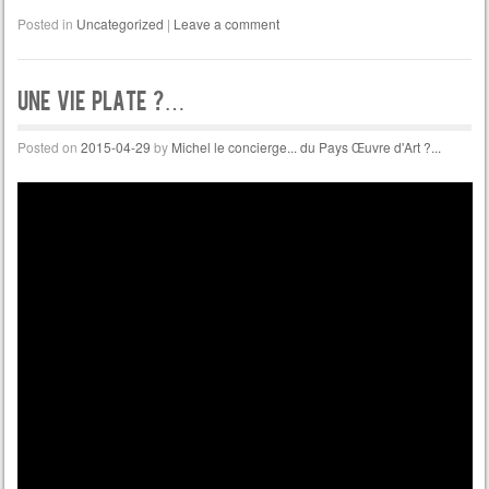
Posted in
Uncategorized
|
Leave a comment
Une vie plate ?…
Posted on
2015-04-29
by
Michel le concierge... du Pays Œuvre d'Art ?...