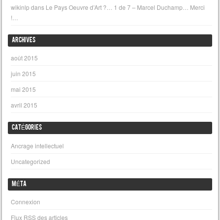
wikinlp
dans
Le Pays Oeuvre d’Art ?… 1 de 7 – Marcel Duchamp… Merci
!…
ARCHIVES
août 2015
juin 2015
mai 2015
avril 2015
CATÉGORIES
Ancrage intellectuel
Uncategorized
MÉTA
Connexion
Flux
RSS
des articles